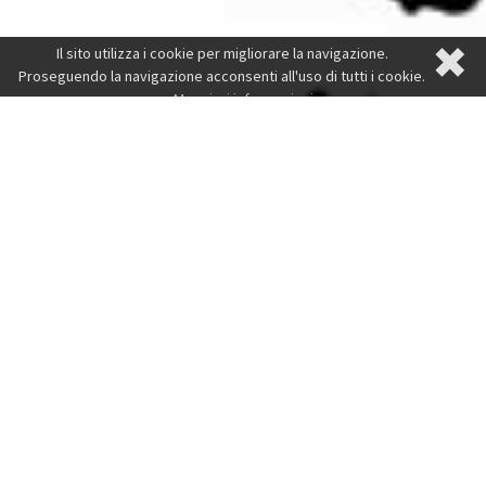
✖
Il sito utilizza i cookie per migliorare la navigazione.
Proseguendo la navigazione acconsenti all'uso di tutti i cookie.
Maggiori informazioni
Ciao! ...come possiamo aiutare
il tuo business?
Servizi